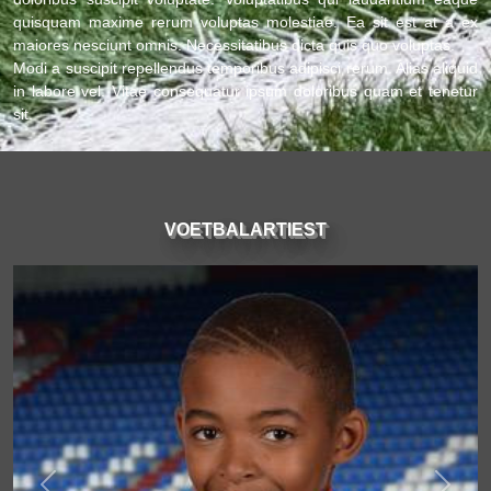
quisquam maxime rerum voluptas molestiae. Ea sit est at a ex
maiores nesciunt omnis. Necessitatibus dicta quis quo voluptas.
Modi a suscipit repellendus temporibus adipisci rerum. Alias aliquid
in labore vel. Vitae consequatur ipsum doloribus quam et tenetur
sit.
VOETBALARTIEST