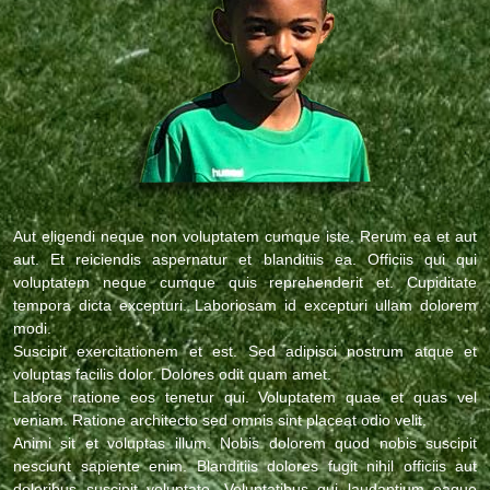
Aut eligendi neque non voluptatem cumque iste. Rerum ea et aut
aut. Et reiciendis aspernatur et blanditiis ea. Officiis qui qui
voluptatem neque cumque quis reprehenderit et. Cupiditate
tempora dicta excepturi. Laboriosam id excepturi ullam dolorem
modi.
Suscipit exercitationem et est. Sed adipisci nostrum atque et
voluptas facilis dolor. Dolores odit quam amet.
Labore ratione eos tenetur qui. Voluptatem quae et quas vel
veniam. Ratione architecto sed omnis sint placeat odio velit.
Animi sit et voluptas illum. Nobis dolorem quod nobis suscipit
nesciunt sapiente enim. Blanditiis dolores fugit nihil officiis aut
doloribus suscipit voluptate. Voluptatibus qui laudantium eaque